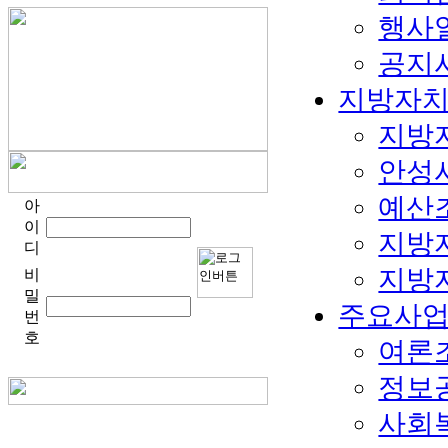
행사
공지
지방자
지방
안성
예산
아
이
지방
디
지방
비
밀
주요사
번
호
여론
정보
사회