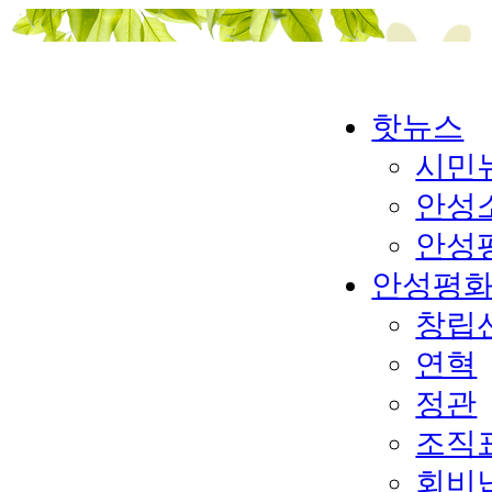
핫뉴스
시민
안성
안성
안성평
창립
연혁
정관
조직
회비