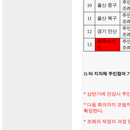
주
울산 중구
10
조
주
울산 북구
11
조
주
경기 안산
12
조
제주자치
주
13
도
조
2) 타 지자체 주민참여
* 상반기에 안성시 주
* 다음 회의까지 모범
확정한다.
* 조례의 제정의 과정