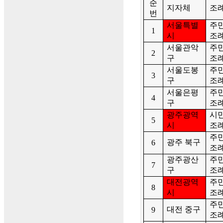
순
지자체
조
번
서울특별
주
1
시
조
서울관악
주
2
구
조
서울도봉
주
3
구
조
서울은평
주
4
구
조
광주광역
시
5
시
조
주
광주 북구
6
조
광주광산
주
7
구
조
대전광역
주
8
시
조
주
대전 중구
9
조