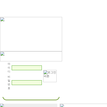
핫뉴스
안성
아
이
디
비
밀
번
호