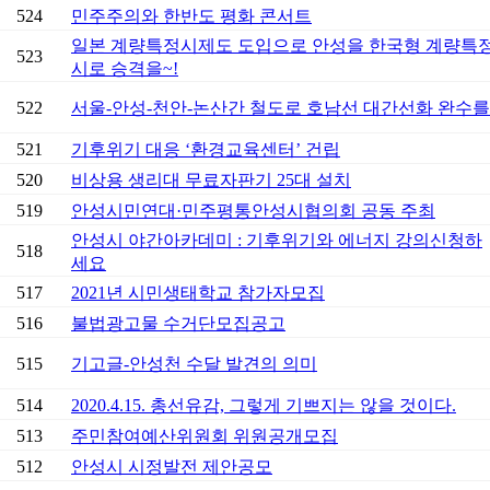
524
민주주의와 한반도 평화 콘서트
일본 계량특정시제도 도입으로 안성을 한국형 계량특
523
시로 승격을~!
522
서울-안성-천안-논산간 철도로 호남선 대간선화 완수를
521
기후위기 대응 ‘환경교육센터’ 건립
520
비상용 생리대 무료자판기 25대 설치
519
안성시민연대·민주평통안성시협의회 공동 주최
안성시 야간아카데미 : 기후위기와 에너지 강의신청하
518
세요
517
2021년 시민생태학교 참가자모집
516
불법광고물 수거단모집공고
515
기고글-안성천 수달 발견의 의미
514
2020.4.15. 총선유감, 그렇게 기쁘지는 않을 것이다.
513
주민참여예산위원회 위원공개모집
512
안성시 시정발전 제안공모