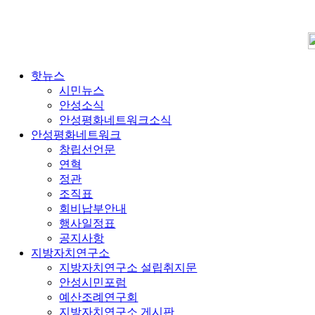
핫뉴스
시민뉴스
안성소식
안성평화네트워크소식
안성평화네트워크
창립선언문
연혁
정관
조직표
회비납부안내
행사일정표
공지사항
지방자치연구소
지방자치연구소 설립취지문
안성시민포럼
예산조례연구회
지방자치연구소 게시판