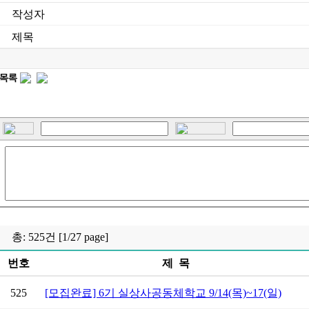
작성자
제목
총: 525건 [1/27 page]
번호
제 목
525
[모집완료] 6기 실상사공동체학교 9/14(목)~17(일)