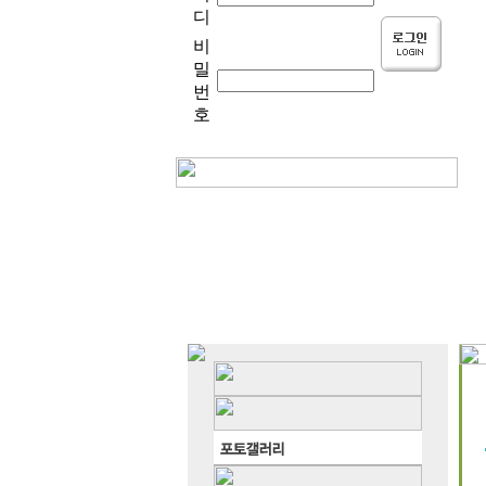
디
비
밀
번
호