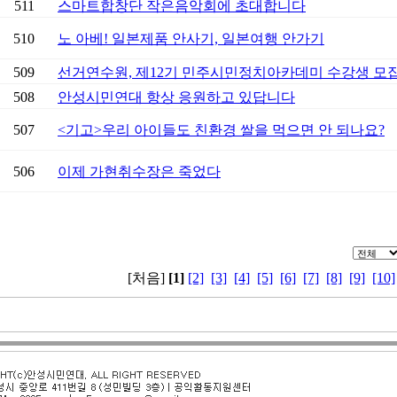
511
스마트합창단 작은음악회에 초대합니다
510
노 아베! 일본제품 안사기, 일본여행 안가기
509
선거연수원, 제12기 민주시민정치아카데미 수강생 모
508
안성시민연대 항상 응원하고 있답니다
507
<기고>우리 아이들도 친환경 쌀을 먹으면 안 되나요?
506
이제 가현취수장은 죽었다
[처음]
[1]
[2]
[3]
[4]
[5]
[6]
[7]
[8]
[9]
[10]