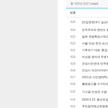
총: 525건 [1/27 page]
번호
525
[모집완료] 6기 실상사
524
민주주의와 한반도 
523
일본 계량특정시제도
522
서울-안성-천안-논산
521
기후위기 대응 ‘환경
520
비상용 생리대 무료자
519
안성시민연대·민주
518
안성시 야간아카데미
517
2021년 시민생태
516
불법광고물 수거단
515
기고글-안성천 수달
514
2020.4.15. 총선
513
주민참여예산위원회