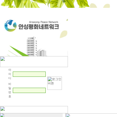
핫뉴스
안성
아
이
디
비
밀
번
호